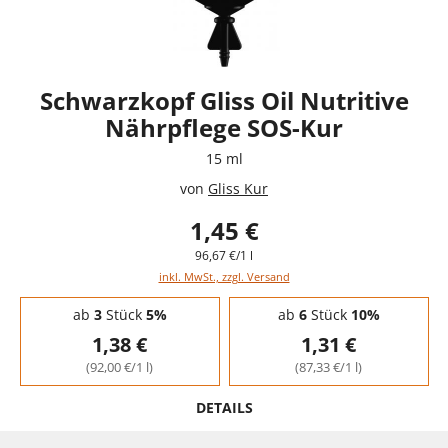
Schwarzkopf Gliss Oil Nutritive
Nährpflege SOS-Kur
15 ml
von
Gliss Kur
1,45 €
96,67 €/1 l
inkl. MwSt., zzgl. Versand
Staffelpreise - Mengenrabatt
ab
3
Stück
5%
ab
6
Stück
10%
1,38 €
1,31 €
(92,00 €/1 l)
(87,33 €/1 l)
DETAILS