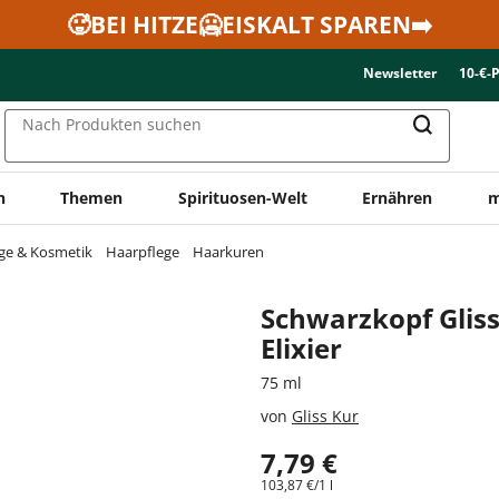
🥵BEI HITZE🥶EISKALT SPAREN➡️
Newsletter
10-€-
Nach Produkten suchen
n
Themen
Spirituosen-Welt
Ernähren
m
ge & Kosmetik
Haarpflege
Haarkuren
Schwarzkopf Gliss
Elixier
75 ml
von
Gliss Kur
7,79 €
103,87 €/1 l