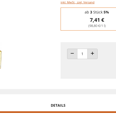
inkl. MwSt., zzgl. Versand
Staffelpreise - Mengenrabatt
ab
3
Stück
5%
7,41 €
(98,80 €/1 l)
ANZAHL VERRINGERN
ANZAHL ERHÖH
DETAILS