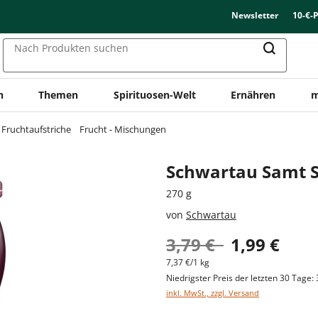
Newsletter
10-€-
Nach Produkten suchen
n
Themen
Spirituosen-Welt
Ernähren
m
Fruchtaufstriche
Frucht - Mischungen
Schwartau Samt 
270 g
von
Schwartau
3,79 €
1,99 €
7,37 €/1 kg
Niedrigster Preis der letzten 30 Tage: 
inkl. MwSt., zzgl. Versand