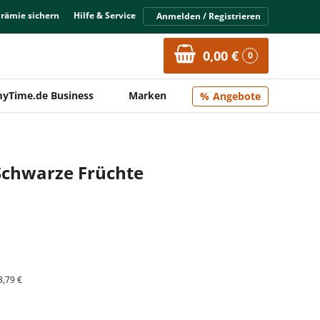
Prämie sichern
Hilfe & Service
Anmelden / Registrieren
0,00 €
0
yTime.de Business
Marken
Angebote
Schwarze Früchte
3,79 €