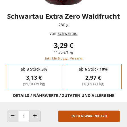
Schwartau Extra Zero Waldfrucht
280 g
von
Schwartau
3,29 €
11,75 €/1 kg
inkl. MwSt., zzgl. Versand
Staffelpreise - Mengenrabatt
ab
3
Stück
5%
ab
6
Stück
10%
3,13 €
2,97 €
(11,18 €/1 kg)
(10,61 €/1 kg)
DETAILS / NÄHRWERTE / ZUTATEN UND ALLERGENE
IN DEN WARENKORB
ANZAHL VERRINGERN
ANZAHL ERHÖHEN