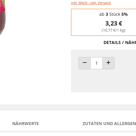
inkl. MwSt., zzgl. Versand
Staffelpreise - Mengenrabatt
ab
3
Stück
5%
3,23 €
(10,77 €/1 kg)
DETAILS / NÄ
ANZAHL VERRINGERN
ANZAHL ERHÖH
NÄHRWERTE
ZUTATEN UND ALLERGEN