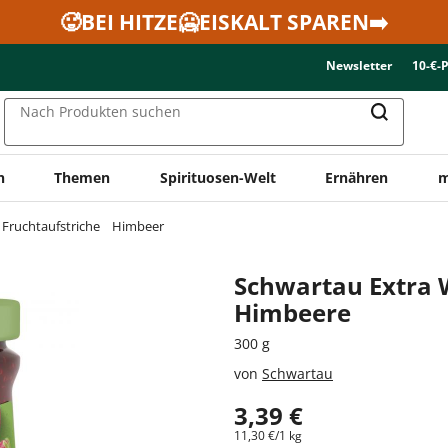
🥵BEI HITZE🥶EISKALT SPAREN➡️
Newsletter
10-€-
Nach Produkten suchen
n
Themen
Spirituosen-Welt
Ernähren
m
Fruchtaufstriche
Himbeer
Schwartau Extra 
Himbeere
300 g
von
Schwartau
3,39 €
11,30 €/1 kg