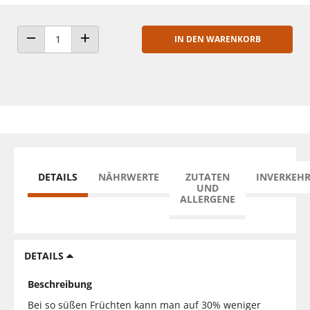
IN DEN WARENKORB
ANZAHL VERRINGERN
ANZAHL ERHÖHEN
DETAILS
NÄHRWERTE
ZUTATEN
INVERKEH
UND
ALLERGENE
DETAILS
Beschreibung
Bei so süßen Früchten kann man auf 30% weniger