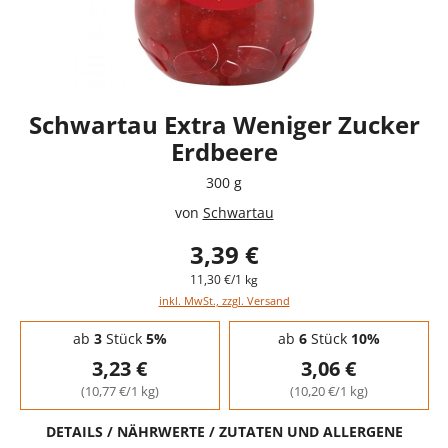
Schwartau Extra Weniger Zucker
Erdbeere
300 g
von
Schwartau
3,39 €
11,30 €/1 kg
inkl. MwSt., zzgl. Versand
Staffelpreise - Mengenrabatt
ab
3
Stück
5%
ab
6
Stück
10%
3,23 €
3,06 €
(10,77 €/1 kg)
(10,20 €/1 kg)
DETAILS / NÄHRWERTE / ZUTATEN UND ALLERGENE