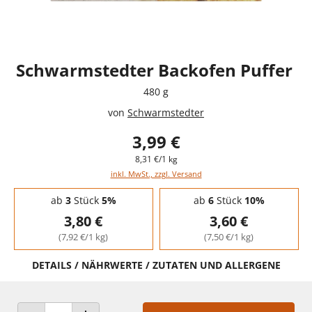
Schwarmstedter Backofen Puffer
480 g
von
Schwarmstedter
3,99 €
8,31 €/1 kg
inkl. MwSt., zzgl. Versand
Staffelpreise - Mengenrabatt
ab
3
Stück
5%
ab
6
Stück
10%
3,80 €
3,60 €
(7,92 €/1 kg)
(7,50 €/1 kg)
DETAILS / NÄHRWERTE / ZUTATEN UND ALLERGENE