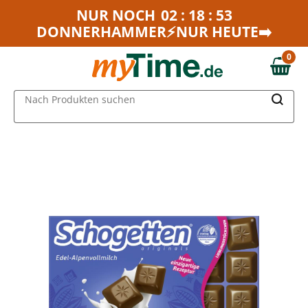
Zum Hauptinhalt springen
NUR NOCH
02 : 18 : 53
DONNERHAMMER⚡NUR HEUTE➡️
Zur Navigation springen
Zur Suche springen
0
0,00 €
MAIN MENU
Nach Produkten suchen