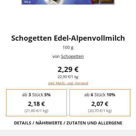
Schogetten Edel-Alpenvollmilch
100 g
von
Schogetten
2,29 €
22,90 €/1 kg
inkl. MwSt., zzgl. Versand
Staffelpreise - Mengenrabatt
ab
3
Stück
5%
ab
6
Stück
10%
2,18 €
2,07 €
(21,80 €/1 kg)
(20,70 €/1 kg)
DETAILS / NÄHRWERTE / ZUTATEN UND ALLERGENE