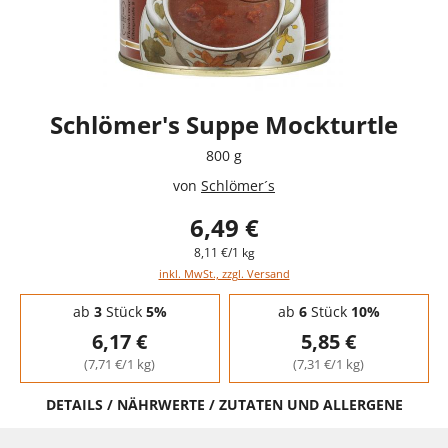
Schlömer's Suppe Mockturtle
800 g
von
Schlömer´s
6,49 €
8,11 €/1 kg
inkl. MwSt., zzgl. Versand
Staffelpreise - Mengenrabatt
ab
3
Stück
5%
ab
6
Stück
10%
6,17 €
5,85 €
(7,71 €/1 kg)
(7,31 €/1 kg)
DETAILS / NÄHRWERTE / ZUTATEN UND ALLERGENE