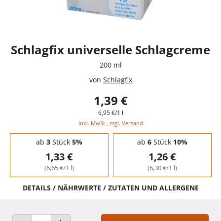
Schlagfix universelle Schlagcreme
200 ml
von
Schlagfix
1,39 €
6,95 €/1 l
inkl. MwSt., zzgl. Versand
Staffelpreise - Mengenrabatt
ab
3
Stück
5%
ab
6
Stück
10%
1,33 €
1,26 €
(6,65 €/1 l)
(6,30 €/1 l)
DETAILS / NÄHRWERTE / ZUTATEN UND ALLERGENE