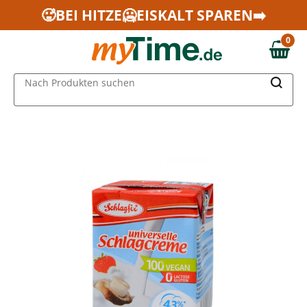
Zum Hauptinhalt springen
🥵BEI HITZE🥶EISKALT SPAREN➡️
Zur Navigation springen
0
Zur Suche springen
0,00 €
MAIN MENU
Nach Produkten suchen