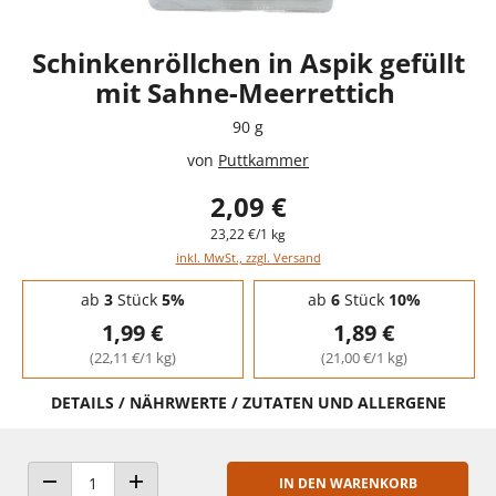
Schinkenröllchen in Aspik gefüllt
mit Sahne-Meerrettich
90 g
von
Puttkammer
2,09 €
23,22 €/1 kg
inkl. MwSt., zzgl. Versand
Staffelpreise - Mengenrabatt
ab
3
Stück
5%
ab
6
Stück
10%
1,99 €
1,89 €
(22,11 €/1 kg)
(21,00 €/1 kg)
DETAILS / NÄHRWERTE / ZUTATEN UND ALLERGENE
IN DEN WARENKORB