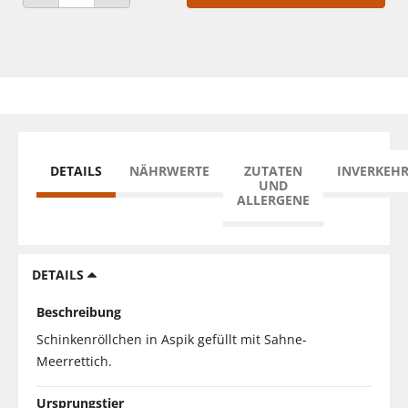
ANZAHL VERRINGERN
ANZAHL ERHÖHEN
DETAILS
NÄHRWERTE
ZUTATEN
INVERKEH
UND
ALLERGENE
DETAILS
Beschreibung
Schinkenröllchen in Aspik gefüllt mit Sahne-
Meerrettich.
Ursprungstier