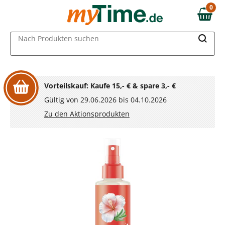
Zum Hauptinhalt springen
0
0,00 €
Zur Navigation springen
MAIN MENU
Nach Produkten suchen
Zur Suche springen
Vorteilskauf: Kaufe 15,- € & spare 3,- €
Gültig von 29.06.2026 bis 04.10.2026
Zu den Aktionsprodukten