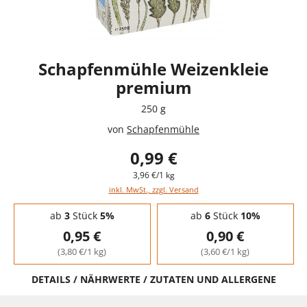
Schapfenmühle Weizenkleie
premium
250 g
von
Schapfenmühle
0,99 €
3,96 €/1 kg
inkl. MwSt., zzgl. Versand
Staffelpreise - Mengenrabatt
ab
3
Stück
5%
ab
6
Stück
10%
0,95 €
0,90 €
(3,80 €/1 kg)
(3,60 €/1 kg)
DETAILS / NÄHRWERTE / ZUTATEN UND ALLERGENE