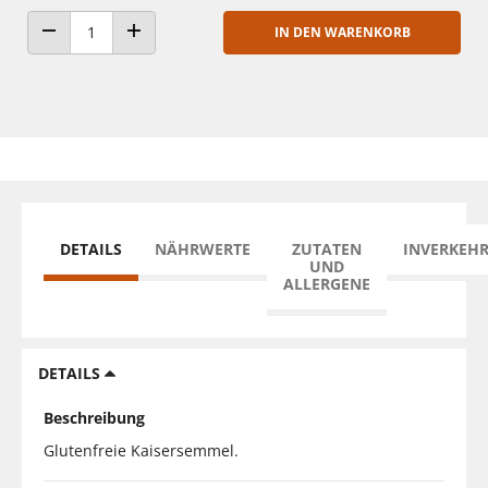
IN DEN WARENKORB
ANZAHL VERRINGERN
ANZAHL ERHÖHEN
DETAILS
NÄHRWERTE
ZUTATEN
INVERKEH
UND
ALLERGENE
DETAILS
Beschreibung
Glutenfreie Kaisersemmel.