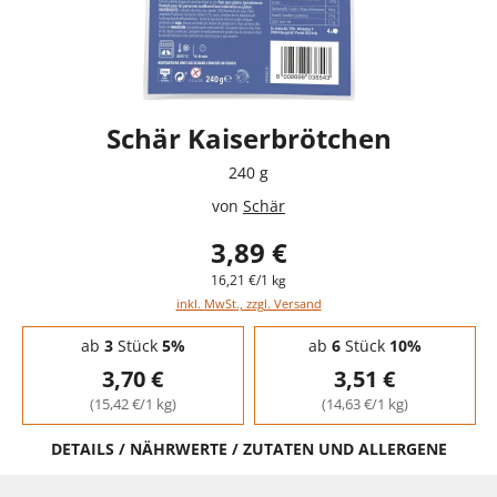
Schär Kaiserbrötchen
240 g
von
Schär
3,89 €
16,21 €/1 kg
inkl. MwSt., zzgl. Versand
Staffelpreise - Mengenrabatt
ab
3
Stück
5%
ab
6
Stück
10%
3,70 €
3,51 €
(15,42 €/1 kg)
(14,63 €/1 kg)
DETAILS / NÄHRWERTE / ZUTATEN UND ALLERGENE