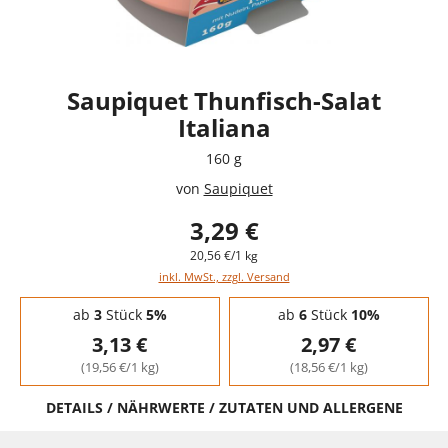
Saupiquet Thunfisch-Salat
Italiana
160 g
von
Saupiquet
3,29 €
20,56 €/1 kg
inkl. MwSt., zzgl. Versand
Staffelpreise - Mengenrabatt
ab
3
Stück
5%
ab
6
Stück
10%
3,13 €
2,97 €
(19,56 €/1 kg)
(18,56 €/1 kg)
DETAILS / NÄHRWERTE / ZUTATEN UND ALLERGENE