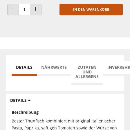
IN DEN WARENKORB
ANZAHL VERRINGERN
ANZAHL ERHÖHEN
DETAILS
NÄHRWERTE
ZUTATEN
INVERKEH
UND
ALLERGENE
DETAILS
Beschreibung
Bester Thunfisch kombiniert mit original italienischer
Pasta, Paprika, saftigen Tomaten sowie der Würze von