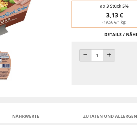
Staffelpreise - Mengenrabatt
ab
3
Stück
5%
3,13 €
(19,56 €/1 kg)
DETAILS / NÄ
ANZAHL VERRINGERN
ANZAHL ERHÖH
NÄHRWERTE
ZUTATEN UND ALLERGEN