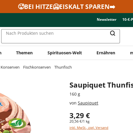
🥵BEI HITZE🥶EISKALT SPAREN➡️
Newsletter
10-€-
Nach Produkten suchen
n
Themen
Spirituosen-Welt
Ernähren
m
& Konserven
Fischkonserven
Thunfisch
Saupiquet Thunfi
160 g
von
Saupiquet
3,29 €
20,56 €/1 kg
inkl. MwSt., zzgl. Versand