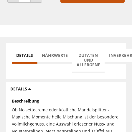
ANZAHL VERRINGERN
ANZAHL ERHÖHEN
DETAILS
NÄHRWERTE
ZUTATEN
INVERKEH
UND
ALLERGENE
DETAILS
Beschreibung
Ob Noisettecreme oder köstliche Mandelsplitter -
Magische Momente helle Mischung ist der besondere
Vollmilchgenuss, eine Auswahl erlesener Nuss- und
Nougatpralinen, Marzipanpralinen und Trüffel aus