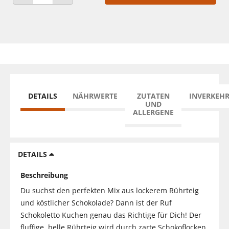
ANZAHL VERRINGERN
ANZAHL ERHÖHEN
DETAILS
NÄHRWERTE
ZUTATEN
INVERKEH
UND
ALLERGENE
DETAILS
Beschreibung
Du suchst den perfekten Mix aus lockerem Rührteig
und köstlicher Schokolade? Dann ist der Ruf
Schokoletto Kuchen genau das Richtige für Dich! Der
fluffige, helle Rührteig wird durch zarte Schokoflocken