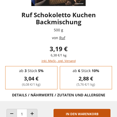
Ruf Schokoletto Kuchen
Backmischung
500 g
von
Ruf
3,19 €
6,38 €/1 kg
inkl. MwSt., zzgl. Versand
Staffelpreise - Mengenrabatt
ab
3
Stück
5%
ab
6
Stück
10%
3,04 €
2,88 €
(6,08 €/1 kg)
(5,76 €/1 kg)
DETAILS / NÄHRWERTE / ZUTATEN UND ALLERGENE
IN DEN WARENKORB