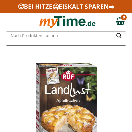
Zum Hauptinhalt springen
🥵BEI HITZE🥶EISKALT SPAREN➡️
Zur Navigation springen
0
Zur Suche springen
0,00 €
MAIN MENU
Nach Produkten suchen