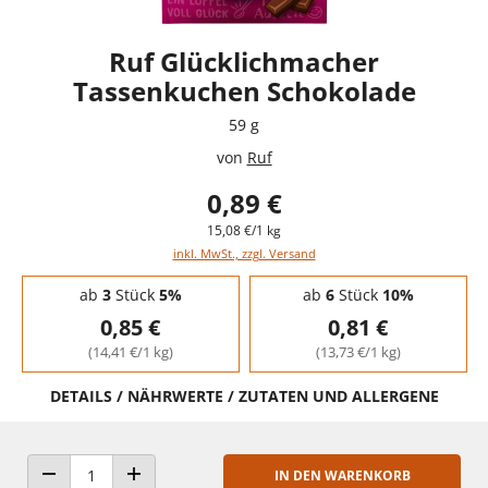
Ruf Glücklichmacher
Tassenkuchen Schokolade
59 g
von
Ruf
0,89 €
15,08 €/1 kg
inkl. MwSt., zzgl. Versand
Staffelpreise - Mengenrabatt
ab
3
Stück
5%
ab
6
Stück
10%
0,85 €
0,81 €
(14,41 €/1 kg)
(13,73 €/1 kg)
DETAILS / NÄHRWERTE / ZUTATEN UND ALLERGENE
IN DEN WARENKORB