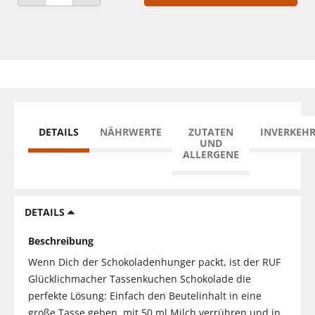
ANZAHL VERRINGERN
ANZAHL ERHÖHEN
DETAILS
NÄHRWERTE
ZUTATEN
INVERKEH
UND
ALLERGENE
DETAILS
Beschreibung
Wenn Dich der Schokoladenhunger packt, ist der RUF
Glücklichmacher Tassenkuchen Schokolade die
perfekte Lösung: Einfach den Beutelinhalt in eine
große Tasse geben, mit 50 ml Milch verrühren und in