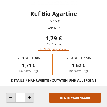
Ruf Bio Agartine
2 x 15 g
von
Ruf
1,79 €
59,67 €/1 kg
inkl. MwSt., zzgl. Versand
Staffelpreise - Mengenrabatt
ab
3
Stück
5%
ab
6
Stück
10%
1,71 €
1,62 €
(57,00 €/1 kg)
(54,00 €/1 kg)
DETAILS / NÄHRWERTE / ZUTATEN UND ALLERGENE
IN DEN WARENKORB
ANZAHL VERRINGERN
ANZAHL ERHÖHEN