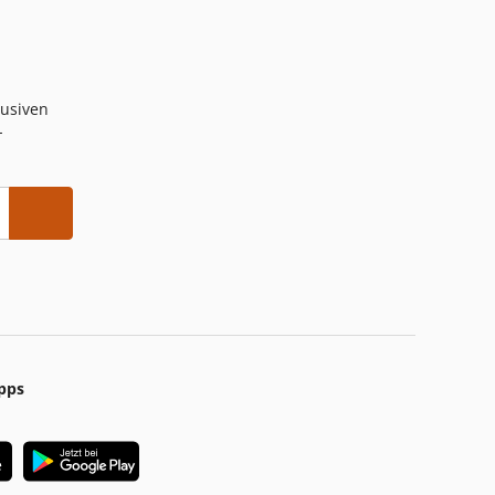
lusiven
-
pps