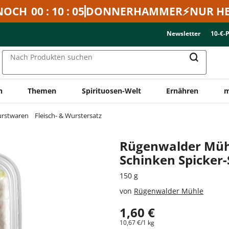
NOCH
00 : 10 : 05
DONNERHAMMER⚡NUR HE
Newsletter
10-€-
Nach Produkten suchen
n
Themen
Spirituosen-Welt
Ernähren
m
urstwaren
Fleisch- & Wurstersatz
Rügenwalder Mühl
Schinken Spicker-
150 g
von
Rügenwalder Mühle
1,60 €
10,67 €/1 kg