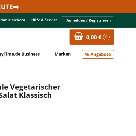
UTE➡️
Prämie sichern
Hilfe & Service
Anmelden / Registrieren
0,00 €
0
yTime.de Business
Marken
Angebote
e Vegetarischer
Salat Klassisch