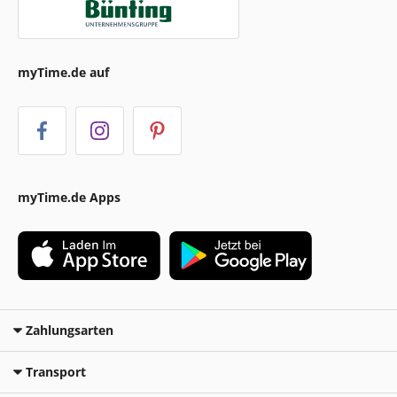
myTime.de auf
myTime.de Apps
Zahlungsarten
Transport