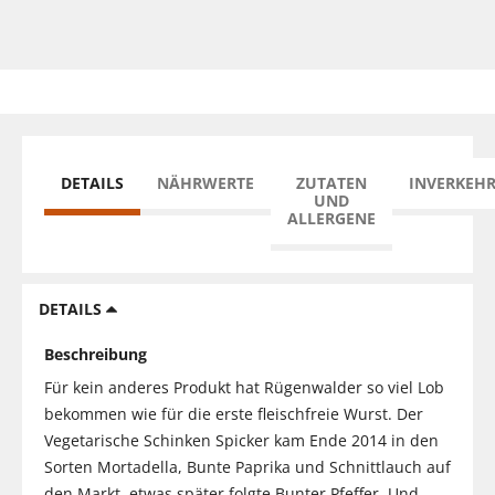
DETAILS
NÄHRWERTE
ZUTATEN
INVERKEH
UND
ALLERGENE
DETAILS
Beschreibung
Für kein anderes Produkt hat Rügenwalder so viel Lob
bekommen wie für die erste fleischfreie Wurst. Der
Vegetarische Schinken Spicker kam Ende 2014 in den
Sorten Mortadella, Bunte Paprika und Schnittlauch auf
den Markt, etwas später folgte Bunter Pfeffer. Und