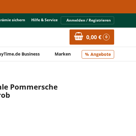
Prämie sichern
Hilfe & Service
Anmelden / Registrieren
0,00 €
0
yTime.de Business
Marken
Angebote
hle Pommersche
rob