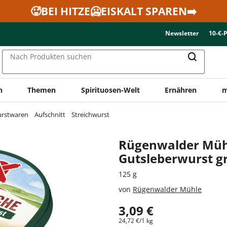
🥵BEI HITZE🥶EISKALT SPAREN➡️
Newsletter
10-€-
Nach Produkten suchen
n
Themen
Spirituosen-Welt
Ernähren
m
urstwaren
Aufschnitt
Streichwurst
Rügenwalder Mü
Gutsleberwurst g
125 g
von
Rügenwalder Mühle
3,09 €
24,72 €/1 kg