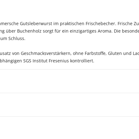
ersche Gutsleberwurst im praktischen Frischebecher. Frische Zut
ng über Buchenholz sorgt für ein einzigartiges Aroma. Die beson
zum Schluss.
atz von Geschmacksverstärkern, ohne Farbstoffe, Gluten und Lact
ngigen SGS Institut Fresenius kontrolliert.