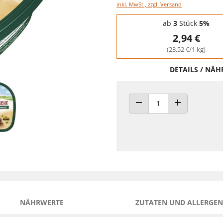
inkl. MwSt., zzgl. Versand
Staffelpreise - Mengenrabatt
ab
3
Stück
5%
2,94 €
(23,52 €/1 kg)
DETAILS / NÄ
ANZAHL VERRINGERN
ANZAHL ERHÖH
NÄHRWERTE
ZUTATEN UND ALLERGEN