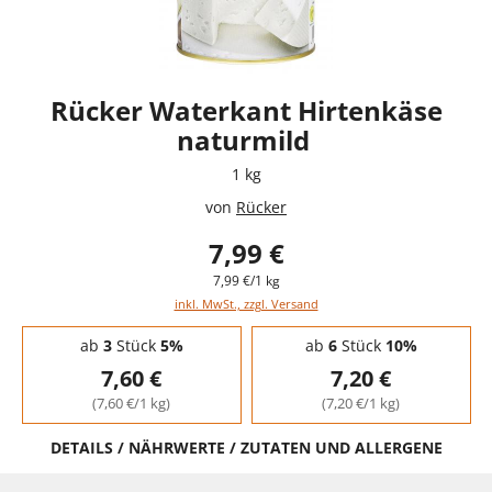
Rücker Waterkant Hirtenkäse
naturmild
1 kg
von
Rücker
7,99 €
7,99 €/1 kg
inkl. MwSt., zzgl. Versand
Staffelpreise - Mengenrabatt
ab
3
Stück
5%
ab
6
Stück
10%
7,60 €
7,20 €
(7,60 €/1 kg)
(7,20 €/1 kg)
DETAILS / NÄHRWERTE / ZUTATEN UND ALLERGENE