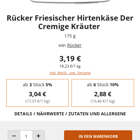
Rücker Friesischer Hirtenkäse Der
Cremige Kräuter
175 g
von
Rücker
3,19 €
18,23 €/1 kg
inkl. MwSt., zzgl. Versand
Staffelpreise - Mengenrabatt
ab
3
Stück
5%
ab
6
Stück
10%
3,04 €
2,88 €
(17,37 €/1 kg)
(16,46 €/1 kg)
DETAILS / NÄHRWERTE / ZUTATEN UND ALLERGENE
IN DEN WARENKORB