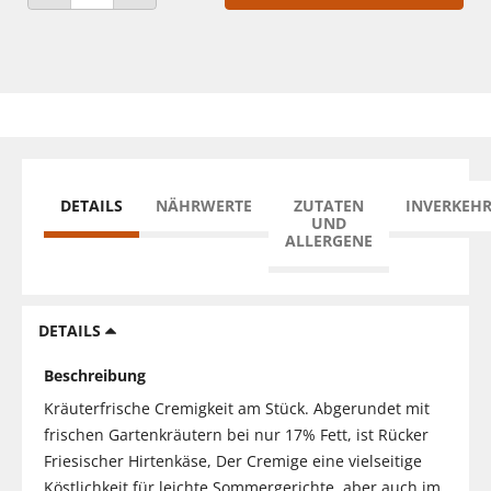
ANZAHL VERRINGERN
ANZAHL ERHÖHEN
DETAILS
NÄHRWERTE
ZUTATEN
INVERKEH
UND
ALLERGENE
DETAILS
Beschreibung
Kräuterfrische Cremigkeit am Stück. Abgerundet mit
frischen Gartenkräutern bei nur 17% Fett, ist Rücker
Friesischer Hirtenkäse, Der Cremige eine vielseitige
Köstlichkeit für leichte Sommergerichte, aber auch im