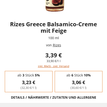
Rizes Greece Balsamico-Creme
mit Feige
100 ml
von
Rizes
3,39 €
33,90 €/1 l
inkl. MwSt., zzgl. Versand
Staffelpreise - Mengenrabatt
ab
3
Stück
5%
ab
6
Stück
10%
3,23 €
3,06 €
(32,30 €/1 l)
(30,60 €/1 l)
DETAILS / NÄHRWERTE / ZUTATEN UND ALLERGENE