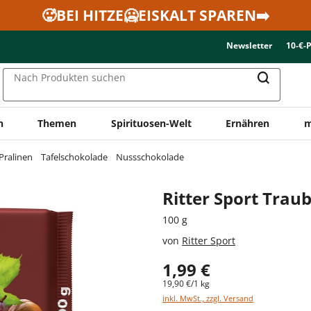
🥵BEI HITZE🥶EISKALT SPAREN➡️
Newsletter
10-€-
Nach Produkten suchen
n
Themen
Spirituosen-Welt
Ernähren
m
Pralinen
Tafelschokolade
Nussschokolade
Ritter Sport Trau
100 g
von
Ritter Sport
1,99 €
19,90 €/1 kg
inkl. MwSt., zzgl. Versand