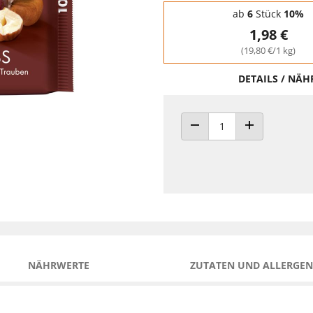
Staffelpreise - Mengenrabatt
ab
6
Stück
10%
1,98 €
(19,80 €/1 kg)
DETAILS / NÄ
ANZAHL VERRINGERN
ANZAHL ERHÖH
NÄHRWERTE
ZUTATEN UND ALLERGEN