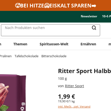
🥵BEI HITZE🥶EISKALT SPAREN➡️
Newsletter
10-€-
Nach Produkten suchen
n
Themen
Spirituosen-Welt
Ernähren
m
Pralinen
Tafelschokolade
Bitterschokolade
Ritter Sport Halbb
100 g
von
Ritter Sport
1,99 €
19,90 €/1 kg
inkl. MwSt., zzgl. Versand