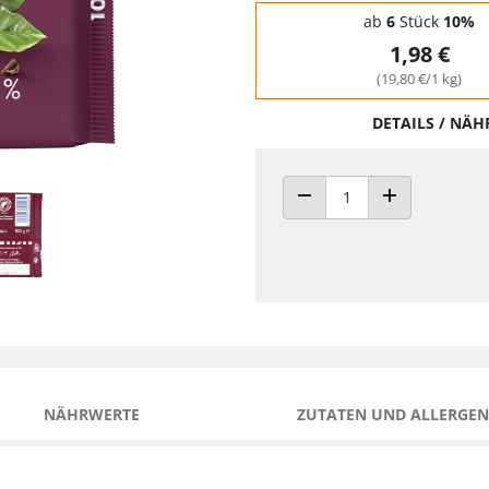
Staffelpreise - Mengenrabatt
ab
6
Stück
10%
1,98 €
(19,80 €/1 kg)
DETAILS / NÄ
ANZAHL VERRINGERN
ANZAHL ERHÖH
NÄHRWERTE
ZUTATEN UND ALLERGEN