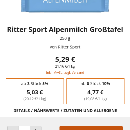
Ritter Sport Alpenmilch Großtafel
250 g
von
Ritter Sport
5,29 €
21,16 €/1 kg
inkl. MwSt., zzgl. Versand
Staffelpreise - Mengenrabatt
ab
3
Stück
5%
ab
6
Stück
10%
5,03 €
4,77 €
(20,12 €/1 kg)
(19,08 €/1 kg)
DETAILS / NÄHRWERTE / ZUTATEN UND ALLERGENE