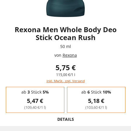
Rexona Men Whole Body Deo
Stick Ocean Rush
50 ml
von
Rexona
5,75 €
115,00 €/1 l
inkl. MwSt., zzgl. Versand
Staffelpreise - Mengenrabatt
ab
3
Stück
5%
ab
6
Stück
10%
5,47 €
5,18 €
(109,40 €/1 l)
(103,60 €/1 l)
DETAILS