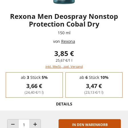
Rexona Men Deospray Nonstop
Protection Cobal Dry
150 ml
von
Rexona
3,85 €
25,67 €/1 l
inkl. MwSt., zzgl. Versand
Staffelpreise - Mengenrabatt
ab
3
Stück
5%
ab
6
Stück
10%
3,66 €
3,47 €
(24,40 €/1 l)
(23,13 €/1 l)
DETAILS
IN DEN WARENKORB