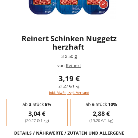
Reinert Schinken Nuggetz
herzhaft
3 x 50 g
von
Reinert
3,19 €
21,27 €/1 kg
inkl. MwSt., zzgl. Versand
Staffelpreise - Mengenrabatt
ab
3
Stück
5%
ab
6
Stück
10%
3,04 €
2,88 €
(20,27 €/1 kg)
(19,20 €/1 kg)
DETAILS / NÄHRWERTE / ZUTATEN UND ALLERGENE