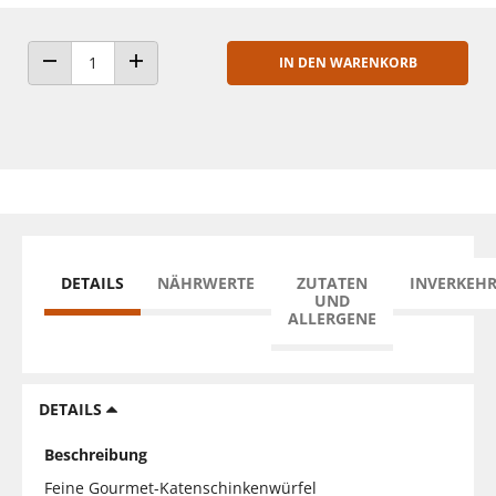
IN DEN WARENKORB
ANZAHL VERRINGERN
ANZAHL ERHÖHEN
DETAILS
NÄHRWERTE
ZUTATEN
INVERKEH
UND
ALLERGENE
DETAILS
Beschreibung
Feine Gourmet-Katenschinkenwürfel