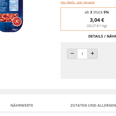
inkl. MwSt., zzgl. Versand
Staffelpreise - Mengenrabatt
ab
3
Stück
5%
3,04 €
(20,27 €/1 kg)
DETAILS / NÄ
ANZAHL VERRINGERN
ANZAHL ERHÖH
NÄHRWERTE
ZUTATEN UND ALLERGEN