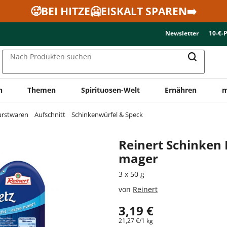
🥵BEI HITZE🥶EISKALT SPAREN➡️
Newsletter
10-€-
Nach Produkten suchen
n
Themen
Spirituosen-Welt
Ernähren
m
urstwaren
Aufschnitt
Schinkenwürfel & Speck
Reinert Schinken
mager
3 x 50 g
von
Reinert
3,19 €
21,27 €/1 kg