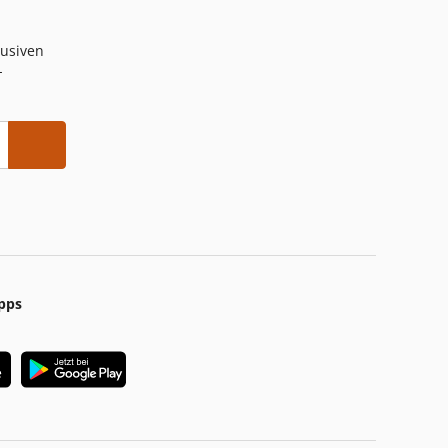
lusiven
-
pps