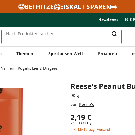
🥵BEI HITZE🥶EISKALT SPAREN➡️
Newsletter
10-€-
Nach Produkten suchen
n
Themen
Spirituosen-Welt
Ernähren
m
Pralinen
Kugeln, Eier & Dragees
Reese's Peanut Bu
90 g
von
Reese's
2,19 €
24,33 €/1 kg
inkl. MwSt., zzgl. Versand