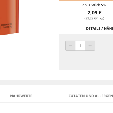
Staffelpreise - Mengenrabatt
ab
3
Stück
5%
2,09 €
(23,22 €/1 kg)
DETAILS / NÄ
ANZAHL VERRINGERN
ANZAHL ERHÖH
NÄHRWERTE
ZUTATEN UND ALLERGEN