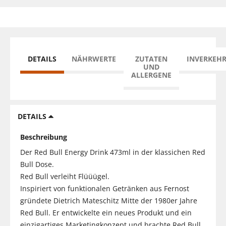
DETAILS
NÄHRWERTE
ZUTATEN
INVERKEH
UND
ALLERGENE
DETAILS
Beschreibung
Der Red Bull Energy Drink 473ml in der klassichen Red
Bull Dose.
Red Bull verleiht Flüüügel.
Inspiriert von funktionalen Getränken aus Fernost
gründete Dietrich Mateschitz Mitte der 1980er Jahre
Red Bull. Er entwickelte ein neues Produkt und ein
einzigartiges Marketingkonzept und brachte Red Bull