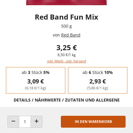
Red Band Fun Mix
500 g
von
Red Band
3,25 €
6,50 €/1 kg
inkl. MwSt., zzgl. Versand
Staffelpreise - Mengenrabatt
ab
3
Stück
5%
ab
6
Stück
10%
3,09 €
2,93 €
(6,18 €/1 kg)
(5,86 €/1 kg)
DETAILS / NÄHRWERTE / ZUTATEN UND ALLERGENE
IN DEN WARENKORB
ANZAHL VERRINGERN
ANZAHL ERHÖHEN