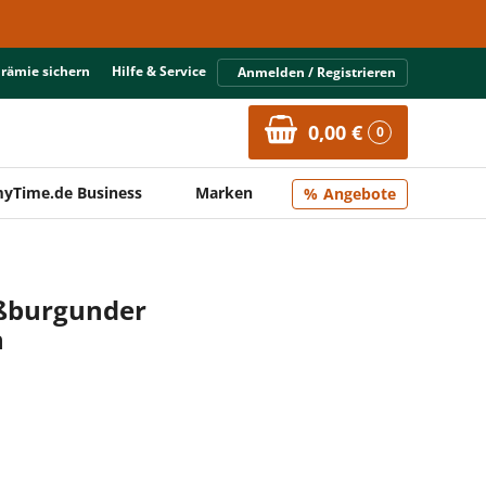
Prämie sichern
Hilfe & Service
Anmelden / Registrieren
0,00 €
0
yTime.de Business
Marken
Angebote
ßburgunder
n