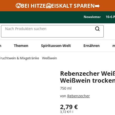
🥵BEI HITZE🥶EISKALT SPAREN➡️
Newsletter
10-€-
Nach Produkten suchen
n
Themen
Spirituosen-Welt
Ernähren
m
Fruchtwein & Mixgetränke
Weißwein
Rebenzecher Wei
Weißwein trocke
750 ml
von
Rebenzecher
2,79 €
3,72 €/1 l