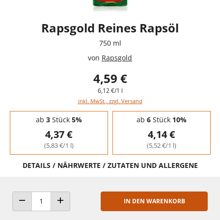
Rapsgold Reines Rapsöl
750 ml
von
Rapsgold
4,59 €
6,12 €/1 l
inkl. MwSt., zzgl. Versand
Staffelpreise - Mengenrabatt
ab
3
Stück
5%
ab
6
Stück
10%
4,37 €
4,14 €
(5,83 €/1 l)
(5,52 €/1 l)
DETAILS / NÄHRWERTE / ZUTATEN UND ALLERGENE
IN DEN WARENKORB
ANZAHL VERRINGERN
ANZAHL ERHÖHEN