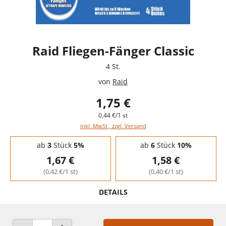
Raid Fliegen-Fänger Classic
4 St.
von
Raid
1,75 €
0,44 €/1 st
inkl. MwSt., zzgl. Versand
Staffelpreise - Mengenrabatt
ab
3
Stück
5%
ab
6
Stück
10%
1,67 €
1,58 €
(0,42 €/1 st)
(0,40 €/1 st)
DETAILS