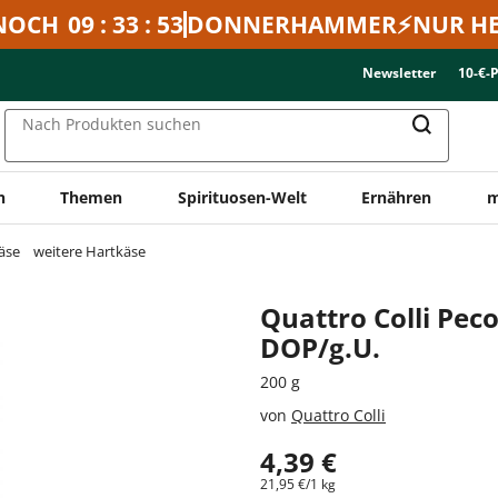
NOCH
09 : 33 : 53
DONNERHAMMER⚡NUR HE
Newsletter
10-€-
Nach Produkten suchen
n
Themen
Spirituosen-Welt
Ernähren
m
äse
weitere Hartkäse
Quattro Colli Pe
DOP/g.U.
200 g
von
Quattro Colli
4,39 €
21,95 €/1 kg