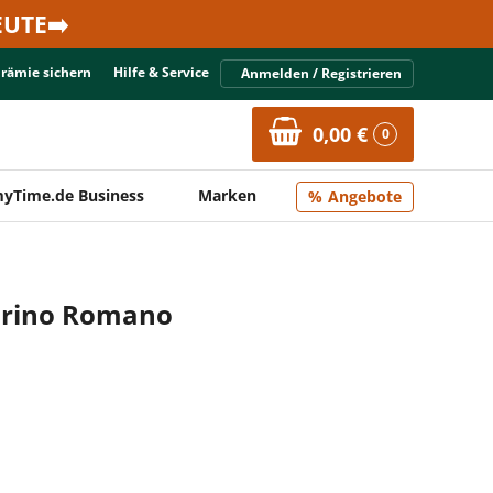
UTE➡️
Prämie sichern
Hilfe & Service
Anmelden / Registrieren
0,00 €
0
yTime.de Business
Marken
Angebote
corino Romano