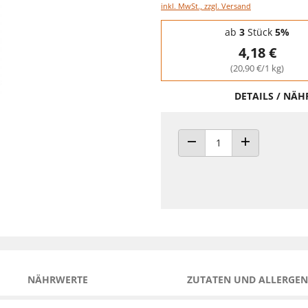
inkl. MwSt., zzgl. Versand
Staffelpreise - Mengenrabatt
ab
3
Stück
5%
4,18 €
(20,90 €/1 kg)
DETAILS / NÄ
ANZAHL VERRINGERN
ANZAHL ERHÖH
NÄHRWERTE
ZUTATEN UND ALLERGEN