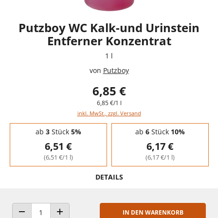
Putzboy WC Kalk-und Urinstein
Entferner Konzentrat
1 l
von
Putzboy
6,85 €
6,85 €/1 l
inkl. MwSt., zzgl. Versand
Staffelpreise - Mengenrabatt
ab
3
Stück
5%
ab
6
Stück
10%
6,51 €
6,17 €
(6,51 €/1 l)
(6,17 €/1 l)
DETAILS
IN DEN WARENKORB