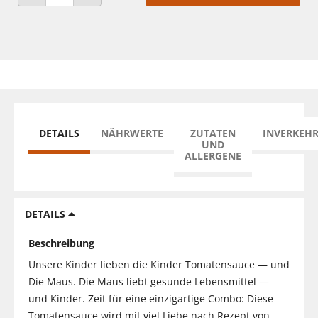
ANZAHL VERRINGERN
ANZAHL ERHÖHEN
DETAILS
NÄHRWERTE
ZUTATEN
INVERKEH
UND
ALLERGENE
DETAILS
Beschreibung
Unsere Kinder lieben die Kinder Tomatensauce — und
Die Maus. Die Maus liebt gesunde Lebensmittel —
und Kinder. Zeit für eine einzigartige Combo: Diese
Tomatensauce wird mit viel Liebe nach Rezept von