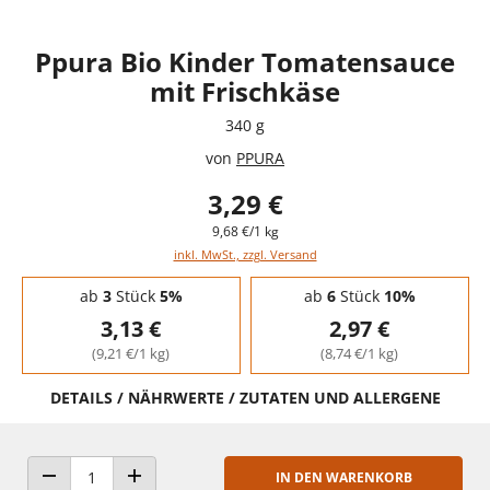
Ppura Bio Kinder Tomatensauce
mit Frischkäse
340 g
von
PPURA
3,29 €
9,68 €/1 kg
inkl. MwSt., zzgl. Versand
Staffelpreise - Mengenrabatt
ab
3
Stück
5%
ab
6
Stück
10%
3,13 €
2,97 €
(9,21 €/1 kg)
(8,74 €/1 kg)
DETAILS / NÄHRWERTE / ZUTATEN UND ALLERGENE
IN DEN WARENKORB