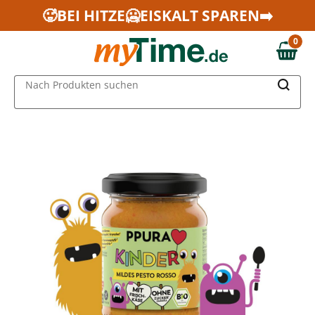
Zum Hauptinhalt springen
🥵BEI HITZE🥶EISKALT SPAREN➡️
Zur Navigation springen
0
Zur Suche springen
0,00 €
MAIN MENU
Nach Produkten suchen