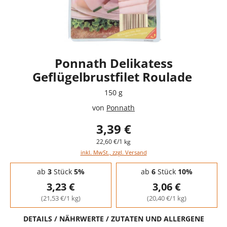
Ponnath Delikatess
Geflügelbrustfilet Roulade
150 g
von
Ponnath
3,39 €
22,60 €/1 kg
inkl. MwSt., zzgl. Versand
Staffelpreise - Mengenrabatt
ab
3
Stück
5%
ab
6
Stück
10%
3,23 €
3,06 €
(21,53 €/1 kg)
(20,40 €/1 kg)
DETAILS / NÄHRWERTE / ZUTATEN UND ALLERGENE