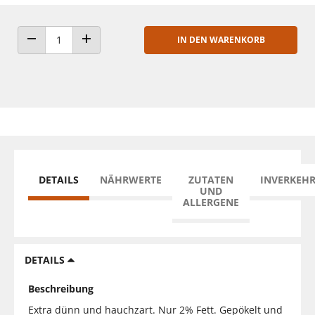
IN DEN WARENKORB
ANZAHL VERRINGERN
ANZAHL ERHÖHEN
DETAILS
NÄHRWERTE
ZUTATEN
INVERKEH
UND
ALLERGENE
DETAILS
Beschreibung
Extra dünn und hauchzart. Nur 2% Fett. Gepökelt und