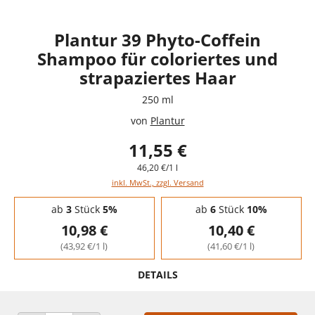
Plantur 39 Phyto-Coffein
Shampoo für coloriertes und
strapaziertes Haar
250 ml
von
Plantur
11,55 €
46,20 €/1 l
inkl. MwSt., zzgl. Versand
Staffelpreise - Mengenrabatt
ab
3
Stück
5%
ab
6
Stück
10%
10,98 €
10,40 €
(43,92 €/1 l)
(41,60 €/1 l)
DETAILS