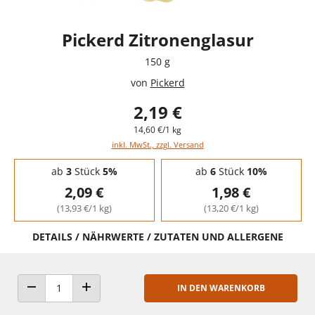
Pickerd Zitronenglasur
150 g
von
Pickerd
2,19 €
14,60 €/1 kg
inkl. MwSt., zzgl. Versand
Staffelpreise - Mengenrabatt
ab
3
Stück
5%
ab
6
Stück
10%
2,09 €
1,98 €
(13,93 €/1 kg)
(13,20 €/1 kg)
DETAILS / NÄHRWERTE / ZUTATEN UND ALLERGENE
IN DEN WARENKORB
ANZAHL VERRINGERN
ANZAHL ERHÖHEN