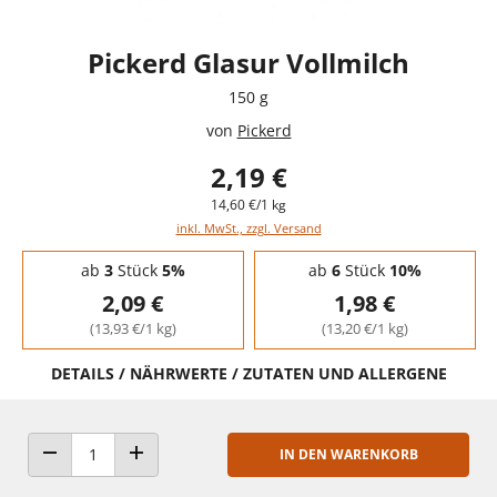
Pickerd Glasur Vollmilch
150 g
von
Pickerd
2,19 €
14,60 €/1 kg
inkl. MwSt., zzgl. Versand
Staffelpreise - Mengenrabatt
ab
3
Stück
5%
ab
6
Stück
10%
2,09 €
1,98 €
(13,93 €/1 kg)
(13,20 €/1 kg)
DETAILS / NÄHRWERTE / ZUTATEN UND ALLERGENE
IN DEN WARENKORB
ANZAHL VERRINGERN
ANZAHL ERHÖHEN