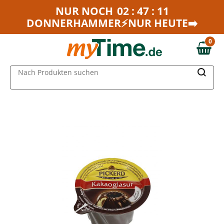
Zum Hauptinhalt springen
NUR NOCH
02 : 47 : 11
DONNERHAMMER⚡NUR HEUTE➡️
Zur Navigation springen
Zur Suche springen
0
0,00 €
MAIN MENU
Nach Produkten suchen