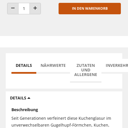
IN DEN WARENKORB
ANZAHL VERRINGERN
ANZAHL ERHÖHEN
DETAILS
NÄHRWERTE
ZUTATEN
INVERKEH
UND
ALLERGENE
DETAILS
Beschreibung
Seit Generationen verfeinert diese Kuchenglasur im
unverwechselbaren Gugelhupf-Förmchen, Kuchen,